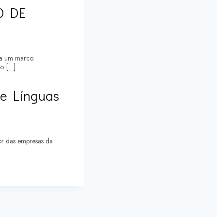
O DE
ça um marco
to […]
 de Línguas
por das empresas da