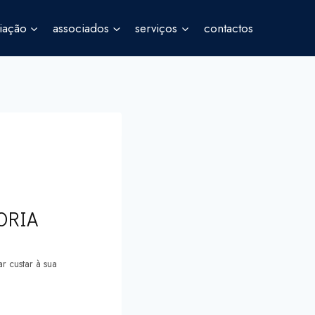
iação
associados
serviços
contactos
ORIA
r custar à sua