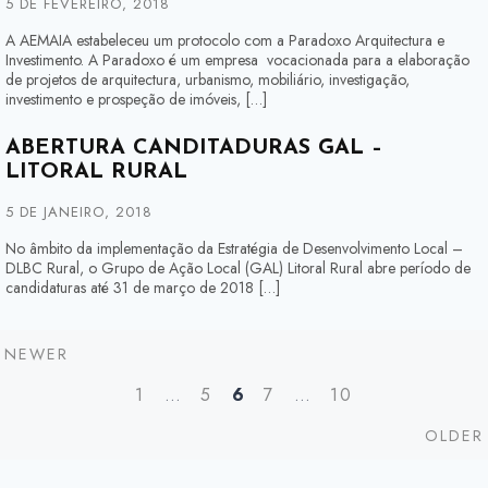
5 DE FEVEREIRO, 2018
A AEMAIA estabeleceu um protocolo com a Paradoxo Arquitectura e
Investimento. A Paradoxo é um empresa vocacionada para a elaboração
de projetos de arquitectura, urbanismo, mobiliário, investigação,
investimento e prospeção de imóveis, […]
ABERTURA CANDITADURAS GAL –
LITORAL RURAL
5 DE JANEIRO, 2018
No âmbito da implementação da Estratégia de Desenvolvimento Local –
DLBC Rural, o Grupo de Ação Local (GAL) Litoral Rural abre período de
candidaturas até 31 de março de 2018 […]
Newer
NEWER
Posts
1
…
5
6
7
…
10
navigation
OLDER